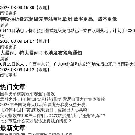
...
2026-08-09 15:39
【
娱趣
】
阅读更多
特斯拉折叠式超级充电站落地欧洲 效率更高、成本更低
娱趣
6月11日消息，特斯拉折叠式超级充电站已正式在欧洲落地，计划于20
物 ...
2026-08-09 14:17
【
娱趣
】
阅读更多
大暴雨、特大暴雨！多地发布紧急通知
娱趣
6月13日以来，广西中东部、广东中北部和东部等地先后出现了暴雨到大暴雨
2026-08-09 14:12
【
娱趣
】
阅读更多
热门文章
国乒男单横滨冠军赛全军覆没
意料之外！FF横扫PS港服销量榜 索尼自研大作集体落败
2026年全国龙舟大联动宜昌龙舟联赛火热开赛
【好评中国】“苏超”燃动夏日，更踢出人心共鸣
美元指数在100关口徘徊，非农数据是“油门”还是“刹车”？
七夕节送什么花才能传递真诚的情感？
最新文章
国家电网发布2025年校招高校录用名单