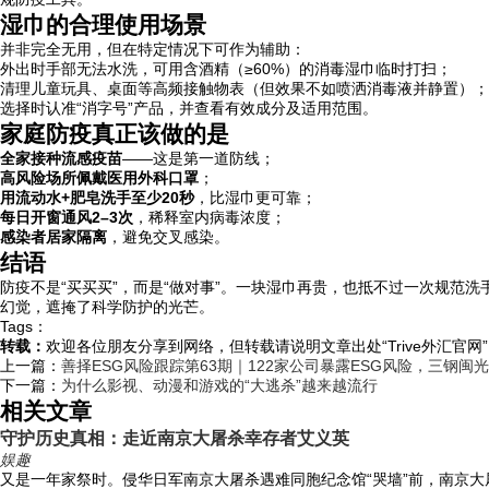
湿巾的合理使用场景
并非完全无用，但在特定情况下可作为辅助：
外出时手部无法水洗，可用含酒精（≥60%）的消毒湿巾临时打扫；
清理儿童玩具、桌面等高频接触物表（但效果不如喷洒消毒液并静置）；
选择时认准“消字号”产品，并查看有效成分及适用范围。
家庭防疫真正该做的是
全家接种流感疫苗
——这是第一道防线；
高风险场所佩戴医用外科口罩
；
用流动水+肥皂洗手至少20秒
，比湿巾更可靠；
每日开窗通风2–3次
，稀释室内病毒浓度；
感染者居家隔离
，避免交叉感染。
结语
防疫不是“买买买”，而是“做对事”。一块湿巾再贵，也抵不过一次规范
幻觉，遮掩了科学防护的光芒。
Tags：
转载：
欢迎各位朋友分享到网络，但转载请说明文章出处“Trive外汇官网
上一篇：
善择ESG风险跟踪第63期｜122家公司暴露ESG风险，三钢
下一篇：
为什么影视、动漫和游戏的“大逃杀”越来越流行
相关文章
守护历史真相：走近南京大屠杀幸存者艾义英
娱趣
又是一年家祭时。侵华日军南京大屠杀遇难同胞纪念馆“哭墙”前，南京大