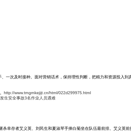
洗手、一次及时接种。面对营销话术，保持理性判断，把精力和资源投入到
”。
http://www.tmgmkejijt.cn/html/022d299975.html
闽光发生安全事故3名作业人员遇难
屠杀幸存者艾义英、刘民生和夏淑琴手捧白菊坐在队伍最前排。艾义英前排