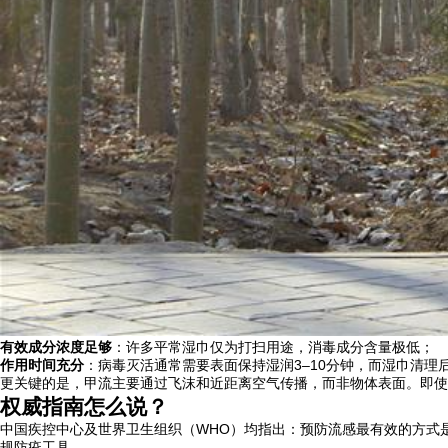
有效成分浓度足够
：许多平常湿巾仅为打扫用途，消毒成分含量极低；
作用时间充分
：病毒灭活通常需要表面保持湿润3–10分钟，而湿巾清理
更关键的是，甲流主要通过
飞沫和近距离空气传播，而非物体表面。即使
权威指南怎么说？
中国疾控中心及世界卫生组织（WHO）均指出：预防流感最有效的方式
规防疫工具。