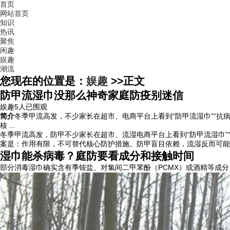
首页
网站首页
知识
热讯
聚焦
闲趣
娱趣
潮流
您现在的位置是：
娱趣
>>
正文
防甲流湿巾没那么神奇家庭防疫别迷信
娱趣
5人已围观
简介
冬季甲流高发，不少家长在超市、电商平台上看到“防甲流湿巾”“抗
核 ...
冬季甲流高发，防甲不少家长在超市、流湿电商平台上看到“防甲流湿巾”
案是：
作用有限，不可替代核心防护措施。防甲盲目依赖，流湿反而可能
湿巾能杀病毒？庭防要看成分和接触时间
部分消毒湿巾确实含有季铵盐、对氯间二甲苯酚（PCMX）或酒精等成分