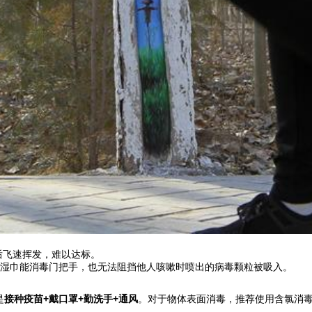
后飞速挥发，难以达标。
湿巾能消毒门把手，也无法阻挡他人咳嗽时喷出的病毒颗粒被吸入。
是
接种疫苗+戴口罩+勤洗手+通风
。对于物体表面消毒，推荐使用含氯消毒