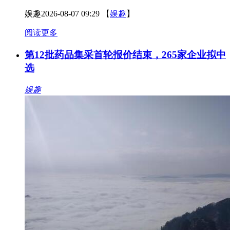
娱趣
2026-08-07 09:29
【
娱趣
】
阅读更多
第12批药品集采首轮报价结束，265家企业拟中
选
娱趣