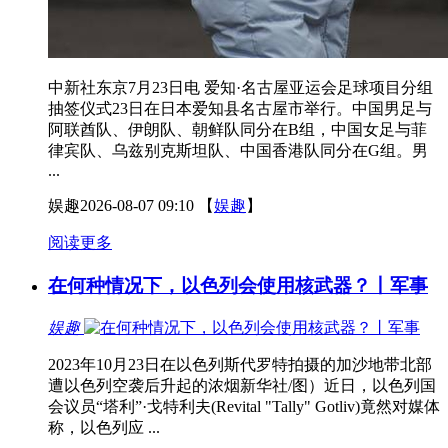
中新社东京7月23日电 爱知·名古屋亚运会足球项目分组
抽签仪式23日在日本爱知县名古屋市举行。中国男足与
阿联酋队、伊朗队、朝鲜队同分在B组，中国女足与菲
律宾队、乌兹别克斯坦队、中国香港队同分在G组。男
...
娱趣
2026-08-07 09:10
【
娱趣
】
阅读更多
在何种情况下，以色列会使用核武器？丨军事
娱趣
2023年10月23日在以色列斯代罗特拍摄的加沙地带北部
遭以色列空袭后升起的浓烟新华社/图）近日，以色列国
会议员“塔利”·戈特利夫(Revital "Tally" Gotliv)竟然对媒体
称，以色列应 ...