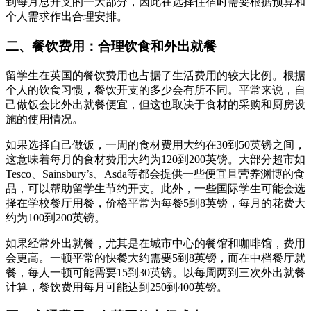
到每月总开支的一大部分，因此在选择住宿时需要根据预算和
个人需求作出合理安排。
二、餐饮费用：合理饮食和外出就餐
留学生在英国的餐饮费用也占据了生活费用的较大比例。根据
个人的饮食习惯，餐饮开支的多少会有所不同。平常来说，自
己做饭会比外出就餐便宜，但这也取决于食材的采购和厨房设
施的使用情况。
如果选择自己做饭，一周的食材费用大约在30到50英镑之间，
这意味着每月的食材费用大约为120到200英镑。大部分超市如
Tesco、Sainsbury’s、Asda等都会提供一些便宜且营养渊博的食
品，可以帮助留学生节约开支。此外，一些国际学生可能会选
择在学校餐厅用餐，价格平常为每餐5到8英镑，每月的花费大
约为100到200英镑。
如果经常外出就餐，尤其是在城市中心的餐馆和咖啡馆，费用
会更高。一顿平常的快餐大约需要5到8英镑，而在中档餐厅就
餐，每人一顿可能需要15到30英镑。以每周两到三次外出就餐
计算，餐饮费用每月可能达到250到400英镑。