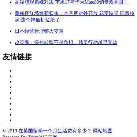
高端旗舰巅峰对决 苹果17与华为Mate80销量双亮眼！
黄鹤楼红墙焕新归来，本月底对外开放 花窗映景 国风拉
满 这个神仙机位绝了
日本经营管理签大变革
赵英民：绿色转型不是负担，越早行动越早受益
友情链接
© 2019
在英国留学一个月生活费有多少？
网站地图