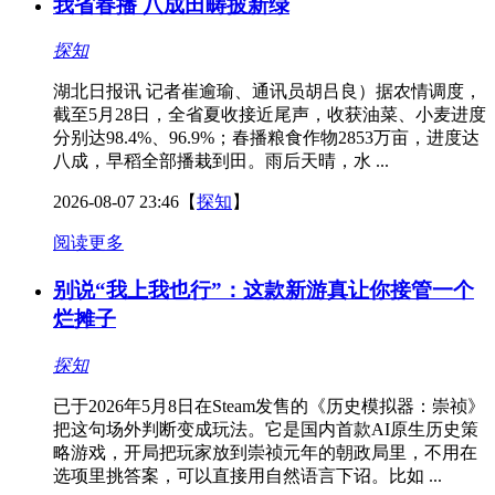
我省春播 八成田畴披新绿
探知
湖北日报讯 记者崔逾瑜、通讯员胡吕良）据农情调度，
截至5月28日，全省夏收接近尾声，收获油菜、小麦进度
分别达98.4%、96.9%；春播粮食作物2853万亩，进度达
八成，早稻全部播栽到田。雨后天晴，水 ...
2026-08-07 23:46
【
探知
】
阅读更多
别说“我上我也行”：这款新游真让你接管一个
烂摊子
探知
已于2026年5月8日在Steam发售的《历史模拟器：崇祯》
把这句场外判断变成玩法。它是国内首款AI原生历史策
略游戏，开局把玩家放到崇祯元年的朝政局里，不用在
选项里挑答案，可以直接用自然语言下诏。比如 ...