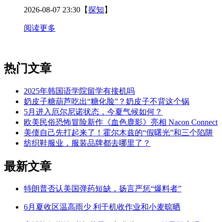
2026-08-07 23:30
【
探知
】
阅读更多
热门文章
2025年韩国语学院留学有接机吗
奶皮子糖葫芦吃出“糖化脸”？奶皮子不背这个锅
5月进入厄尔尼诺状态，今夏气候如何？
欧美民俗恐怖冒险新作《血色鹿影》亮相 Nacon Connect
美债自己先打起来了！霍尔木兹的“假曙光”和三个陷阱
纺织鞋服业，服装品牌都去哪里了？
最新文章
特朗普否认美国弹药短缺，扬言严惩“爆料者”
6月夏收区温高雨少 利于机收作业和小麦晾晒