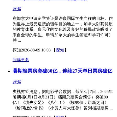
探知
在加拿大申请留学签证是许多国际学生向往的目标。作
为世界上最受迎接的留学目的地之一，加拿大以其优质
的教育体系、多元化的文化以及良好的移民政策吸引了
来自全球的学生。申请加拿大的学生签证即学习许可）
并 ...
探知
2026-08-09 10:08
【
探知
】
阅读更多
暑期档票房突破80亿，连续27天单日票房破亿
探知
央视财经消息，据电影平台数据，截至8月7日，2026年
暑期档6月1日-8月31日）档期总票房含预售）突破80
亿！《功夫女足》《八仙！》《蜘蛛侠：崭新之日》
《给阿嬷的情书》《小黄人与大怪兽》暂列档期票房 ...