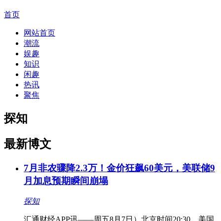
首页
网站首页
潮流
娱趣
知识
闲趣
热讯
聚焦
探知
最新博文
7月非农骤降2.3万！金价狂飙60美元，美联储9
月加息预期瞬间崩塌
探知
汇通财经APP讯——周五8月7日）北京时间20:30，美国