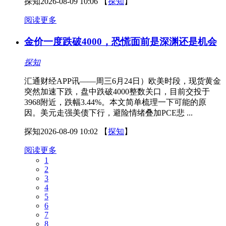
探知
2026-08-09 10:06
【
探知
】
阅读更多
金价一度跌破4000，恐慌面前是深渊还是机会
探知
汇通财经APP讯——周三6月24日）欧美时段，现货黄金
突然加速下跌，盘中跌破4000整数关口，目前交投于
3968附近，跌幅3.44%。本文简单梳理一下可能的原
因。美元走强美债下行，避险情绪叠加PCE悲 ...
探知
2026-08-09 10:02
【
探知
】
阅读更多
1
2
3
4
5
6
7
8