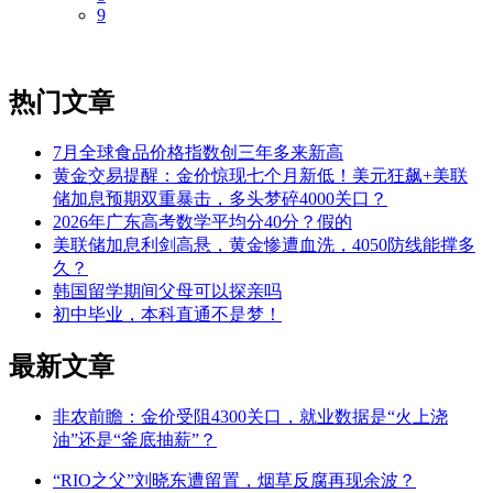
9
热门文章
7月全球食品价格指数创三年多来新高
黄金交易提醒：金价惊现七个月新低！美元狂飙+美联
储加息预期双重暴击，多头梦碎4000关口？
2026年广东高考数学平均分40分？假的
美联储加息利剑高悬，黄金惨遭血洗，4050防线能撑多
久？
韩国留学期间父母可以探亲吗
初中毕业，本科直通不是梦！
最新文章
非农前瞻：金价受阻4300关口，就业数据是“火上浇
油”还是“釜底抽薪”？
“RIO之父”刘晓东遭留置，烟草反腐再现余波？