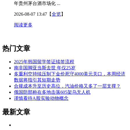
年贵州茅台酒市场化 ...
2026-08-07 13:47
【
全览
】
阅读更多
热门文章
2025年韩国留学签证续签流程
南非国脚亚当斯去世 年仅25岁
多重利空持续压制下金价死守4000美元关口，本周经济
数据将指引其短期走势
合规成本升至历史高位，汽油价格又多了一层支撑？
俄国防部称在多地击落605架乌无人机
谨慎看待A股实验动物概念
最新文章