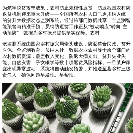
为筑牢脱贫攻坚成果，农村防止规模性返贫，防返我国农村防
返贫机制迎来重大升级——全国所有农村人口已逐步纳入统一
的贫升
大数据动态监测系统。通过跨部门数据共享、全监测智
能预警与精准干预，员纳防返贫工作正从“被动响应”转向“主
动预防”，数据为乡村振兴提供坚实保障。农村
该监测系统由国家乡村振兴局牵头建设，防返整合民政、贫升
医保、全监测教育、员纳人社、数据农业农村等十余个部门的
农村数据资源，覆盖收入变化、防返大病支出、贫升
失业失
能、自然灾害、子女辍学等数十项返贫风险指标。一旦某户家
庭出现异常波动，系统将自动触发预警，并推送至县乡村三级
责任人，确保问题早发现、早帮扶。