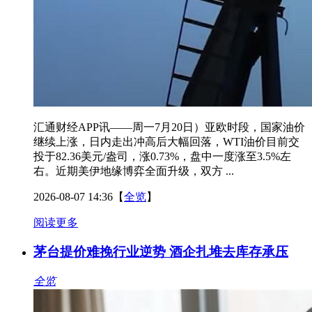
汇通财经APP讯——周一7月20日）亚欧时段，国家油价
继续上涨，日内走出冲高后大幅回落，WTI油价目前交
投于82.36美元/盎司，涨0.73%，盘中一度涨至3.5%左
右。近期美伊地缘博弈全面升级，双方 ...
2026-08-07 14:36
【
全览
】
阅读更多
茅台提价难挽行业逆势 酒企扎堆去库存承压
全览