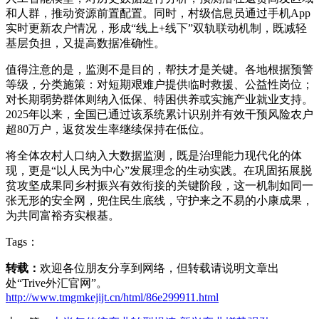
和人群，推动资源前置配置。同时，村级信息员通过手机App
实时更新农户情况，形成“线上+线下”双轨联动机制，既减轻
基层负担，又提高数据准确性。
值得注意的是，监测不是目的，帮扶才是关键。各地根据预警
等级，分类施策：对短期艰难户提供临时救援、公益性岗位；
对长期弱势群体则纳入低保、特困供养或实施产业就业支持。
2025年以来，全国已通过该系统累计识别并有效干预风险农户
超80万户，返贫发生率继续保持在低位。
将全体农村人口纳入大数据监测，既是治理能力现代化的体
现，更是“以人民为中心”发展理念的生动实践。在巩固拓展脱
贫攻坚成果同乡村振兴有效衔接的关键阶段，这一机制如同一
张无形的安全网，兜住民生底线，守护来之不易的小康成果，
为共同富裕夯实根基。
Tags：
转载：
欢迎各位朋友分享到网络，但转载请说明文章出
处“Trive外汇官网”。
http://www.tmgmkejijt.cn/html/86e299911.html