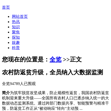
首页
网站首页
热讯
知识
聚焦
探知
娱趣
科普
您现在的位置是：
全览
>>
正文
农村防返贫升级，全员纳入大数据监测
全览
94789人已围观
简介
为筑牢脱贫攻坚成果，防止规模性返贫，我国农村防返贫
机制迎来重大升级——全国所有农村人口已逐步纳入统一的大
数据动态监测系统。通过跨部门数据共享、智能预警与精准干
预，防返贫工作正从“被动响应”转向“主动预 ...