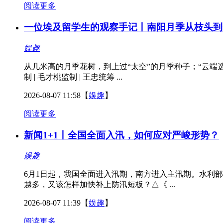
阅读更多
一位埃及留学生的观察手记丨南阳月季从枝头到
娱趣
从几米高的月季花树，到上过“太空”的月季种子；“云端
制 | 毛才桃监制 | 王忠统筹 ...
2026-08-07 11:58
【
娱趣
】
阅读更多
新闻1+1丨全国全面入汛，如何应对严峻形势？
娱趣
6月1日起，我国全面进入汛期，南方进入主汛期。水利
越多，又该怎样加快补上防汛短板？△《 ...
2026-08-07 11:39
【
娱趣
】
阅读更多