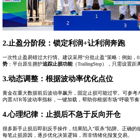
2.止盈分阶段：锁定利润+让利润奔跑
一次性止盈易错过大行情。建议采用“分批止盈”策略：例如，0.3手
势
：平台原生拥护
追踪止损功能
（TrailingStop），
3.动态调整：根据波动率优化点位
黄金在重大数据前后波动率飙升，固定止损可能过窄。可参考ATR
内置ATR等波动率指标，一键加载，帮助你根据市场“呼吸节奏
4.心理纪律：止损后不急于反向开仓
很多新手止损后即刻反手操作，结果陷入“双杀”陷阱。正确的
每笔止损原因，逐步优化决策逻辑，而非情绪化报复交易。