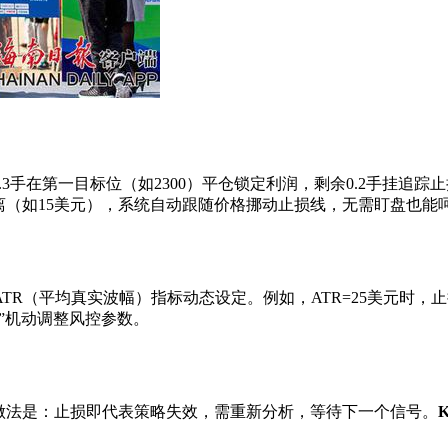
在第一目标位（如2300）平仓锁定利润，剩余0.2手挂追踪止损（T
只需设置距离（如15美元），系统自动跟随价格挪动止损线，无需盯盘也
（平均真实波幅）指标动态设定。例如，ATR=25美元时，止损可
”机动调整风控参数。
做法是：止损即代表策略失效，需重新分析，等待下一个信号。