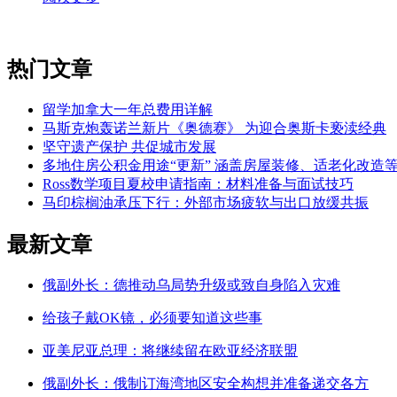
热门文章
留学加拿大一年总费用详解
马斯克炮轰诺兰新片《奥德赛》 为迎合奥斯卡亵渎经典
坚守遗产保护 共促城市发展
多地住房公积金用途“更新” 涵盖房屋装修、适老化改造
Ross数学项目夏校申请指南：材料准备与面试技巧
马印棕榈油承压下行：外部市场疲软与出口放缓共振
最新文章
俄副外长：德推动乌局势升级或致自身陷入灾难
给孩子戴OK镜，必须要知道这些事
亚美尼亚总理：将继续留在欧亚经济联盟
俄副外长：俄制订海湾地区安全构想并准备递交各方