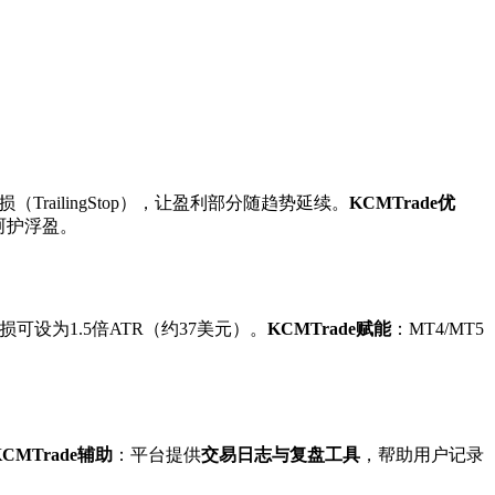
railingStop），让盈利部分随趋势延续。
KCMTrade优
能呵护浮盈。
设为1.5倍ATR（约37美元）。
KCMTrade赋能
：MT4/MT5
KCMTrade辅助
：平台提供
交易日志与复盘工具
，帮助用户记录