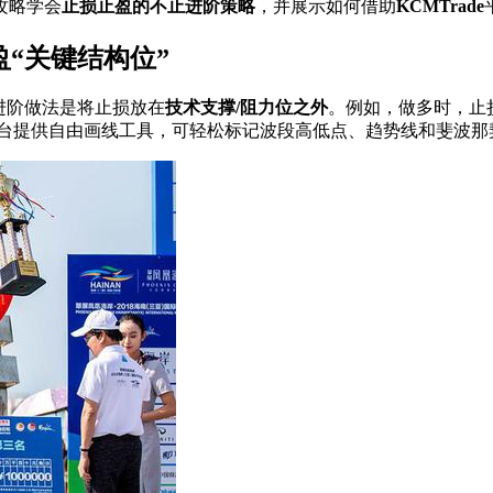
攻略学会
止损止盈的不止进阶策略
，并展示如何借助
KCMTrade
盈“关键结构位”
进阶做法是将止损放在
技术支撑/阻力位之外
。例如，做多时，止
T5平台提供自由画线工具，可轻松标记波段高低点、趋势线和斐波