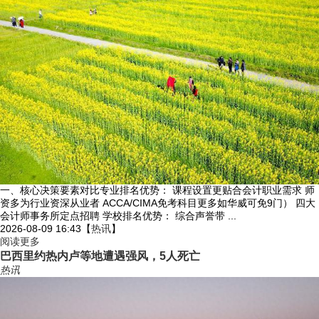
一、核心决策要素对比专业排名优势： 课程设置更贴合会计职业需求 师
资多为行业资深从业者 ACCA/CIMA免考科目更多如华威可免9门） 四大
会计师事务所定点招聘 学校排名优势： 综合声誉带 ...
2026-08-09 16:43
【
热讯
】
阅读更多
巴西里约热内卢等地遭遇强风，5人死亡
热讯