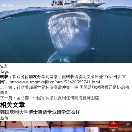
告别
Tags：
转载：
欢迎各位朋友分享到网络，但转载请说明文章出处“Trive外汇官
网”。
http://www.tmgmkejijt.cn/html/53a20599741.html
上一篇：
针对美加墨世界杯决赛后冲突一事 国际足联对阿根廷足协启动
调查
下一篇：
国防部：中国军队坚决反制任何闹海挑衅图谋
相关文章
韩国庆熙大学博士舞蹈专业留学怎么样
热讯