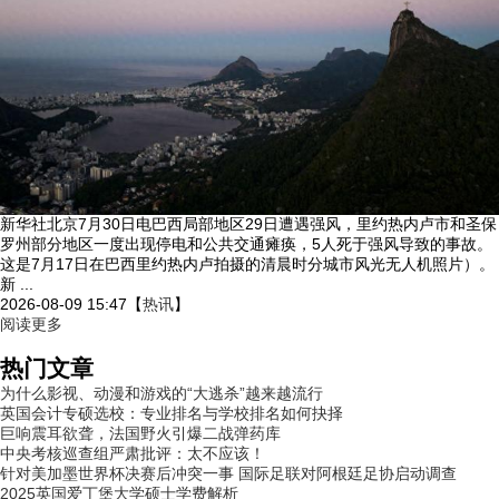
新华社北京7月30日电巴西局部地区29日遭遇强风，里约热内卢市和圣保
罗州部分地区一度出现停电和公共交通瘫痪，5人死于强风导致的事故。
这是7月17日在巴西里约热内卢拍摄的清晨时分城市风光无人机照片）。
新 ...
2026-08-09 15:47
【
热讯
】
阅读更多
热门文章
为什么影视、动漫和游戏的“大逃杀”越来越流行
英国会计专硕选校：专业排名与学校排名如何抉择
巨响震耳欲聋，法国野火引爆二战弹药库
中央考核巡查组严肃批评：太不应该！
针对美加墨世界杯决赛后冲突一事 国际足联对阿根廷足协启动调查
2025英国爱丁堡大学硕士学费解析