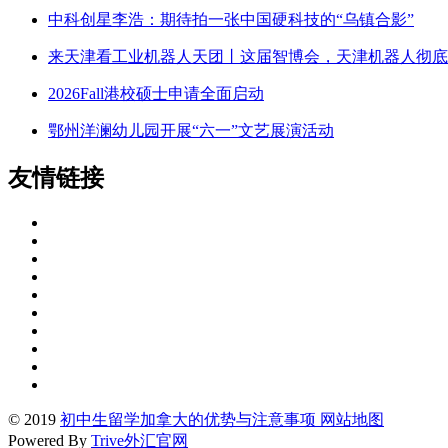
中科创星李浩：期待拍一张中国硬科技的“乌镇合影”
来天津看工业机器人天团丨这届智博会，天津机器人彻底“
2026Fall港校硕士申请全面启动
鄂州洋澜幼儿园开展“六一”文艺展演活动
友情链接
© 2019
初中生留学加拿大的优势与注意事项
网站地图
Powered By
Trive外汇官网