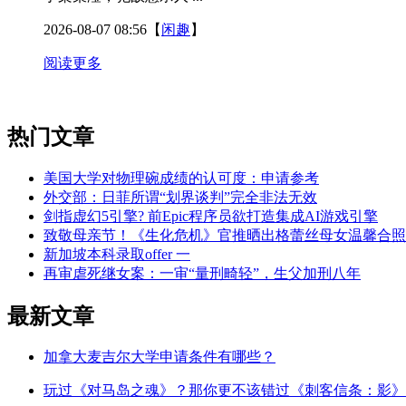
2026-08-07 08:56
【
闲趣
】
阅读更多
热门文章
美国大学对物理碗成绩的认可度：申请参考
外交部：日菲所谓“划界谈判”完全非法无效
剑指虚幻5引擎? 前Epic程序员欲打造集成AI游戏引擎
致敬母亲节！《生化危机》官推晒出格蕾丝母女温馨合照
新加坡本科录取offer 一
再审虐死继女案：一审“量刑畸轻”，生父加刑八年
最新文章
加拿大麦吉尔大学申请条件有哪些？
玩过《对马岛之魂》？那你更不该错过《刺客信条：影》