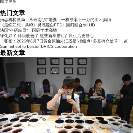
阅读更多
热门文章
婚恋机构做局，从云南“买”老婆：一桩涉案上千万的组团骗婚
《最终幻想：共鸣》灵感源自FF5！回归回合制+HD
法国“科研航母”，国际学术高地
绿化好了 环境改善了 这些新举措让百姓生活更舒心
一张图：2026年8月7日黄金原油外汇股指“枢纽点+多空持仓信号”一览
Summit set to bolster BRICS cooperation
最新文章