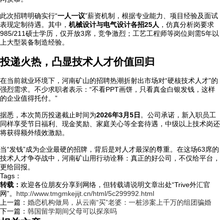
此次招聘明确实行“
一人一议
”薪资机制，根据专业能力、项目经验及面试
表现定制待遇。其中，
机械设计与电气设计各招25人
，仿真分析岗要求
985/211硕士学历，仅开放3席，竞争激烈；工艺工程师等岗位则需5年以
上大型装备制造经验。
投递火热，凸显技术人才价值回归
在当前就业环境下，河南矿山的招聘热潮折射出市场对“硬核技术人才”的
强烈需求。不少求职者表示：“不看PPT画饼，只看真金白银发钱，这样
的企业值得托付。”
据悉，本次简历投递截止时间为
2026年3月5日
。公司承诺，新入职员工
同样享受节日福利、现金奖励、家庭关心等全套待遇，中级以上技术岗还
将获得额外绩效激励。
当“发钱”成为企业最硬的招牌，背后是对人才最深的尊重。在这场63席的
技术人才争夺战中，河南矿山用行动诠释：真正的好公司，不仅给平台，
更给回报。
Tags：
转载：
欢迎各位朋友分享到网络，但转载请说明文章出处“Trive外汇官
网”。
http://www.tmgmkejijt.cn/html/5c299992.html
上一篇：
婚恋机构做局，从云南“买”老婆：一桩涉案上千万的组团骗婚
下一篇：
韩国留学期间父母可以探亲吗