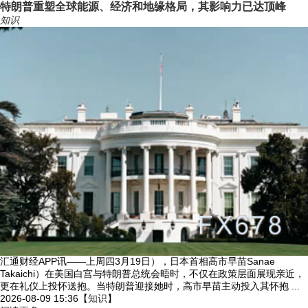
特朗普重塑全球能源、经济和地缘格局，其影响力已达顶峰
知识
汇通财经APP讯——上周四3月19日），日本首相高市早苗Sanae
Takaichi）在美国白宫与特朗普总统会晤时，不仅在政策层面展现亲近，
更在礼仪上投怀送抱。当特朗普迎接她时，高市早苗主动投入其怀抱 ...
2026-08-09 15:36
【
知识
】