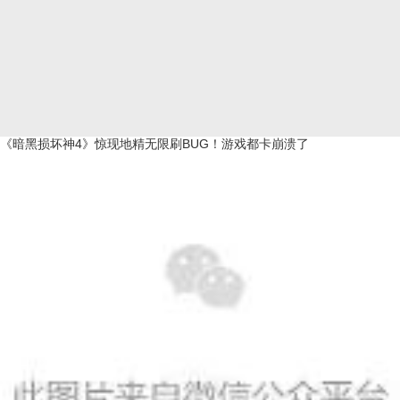
《暗黑损坏神4》惊现地精无限刷BUG！游戏都卡崩溃了