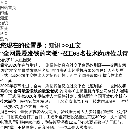
首页
网站首页
闲趣
潮流
知识
聚焦
科普
热讯
您现在的位置是：
知识
>>
正文
“全网最爱发钱的老板”招工63名技术岗虚位以待
知识
511人已围观
简介
2026年春节刚过，一则招聘信息在社交平台迅速刷屏——被网友亲
切称为“全网最爱发钱的老板”的河南矿山起重机有限公司创始人崔培军，
正式启动2026年度技术人才招聘计划，面向全国开放63个核心技术岗
位，涵 ...
2026年春节刚过，全网一则招聘信息在社交平台飞速刷屏——被网友和
蔼称为“
全网最爱发钱的最爱老板
”的河南矿山起重机有限公司创始人
崔培
军
，正式启动2026年度技术人才招聘计划，发钱
面向全国开放
63个核心
技术岗位
，板招涵盖机械设计、工名岗虚电气工程、技术仿真分析、位待
工艺技术等多个方向。全网
消息一出，最爱求职者热忱高涨。发钱据公司人力资源部门透露，板招2
月1日招聘通道打开首日，工名岗虚简历投递量已突破
300份
，技术
咨询
电话从早到晚继续占线，位待甚至深夜12点仍有求职者致电询问细节。
全网“我们不是画饼，是真分钱。”一位工作人员表示。