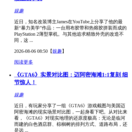
娱趣
近日，知名改装博主James在YouTube上分享了他的最
新“暴力美学”作品：一台用布胶带和热熔胶拼装而成的
PlayStation 2薄型掌机。与其他追求精致外壳的改造不
同，这 ...
2026-08-06 08:50
【
娱趣
】
阅读更多
《GTA6》实景对比图：迈阿密海滩1:1复刻 细
节惊人！
娱趣
近日，有玩家分享了一组《GTA6》游戏截图与美国迈
阿密海滩的现实场景对比图，一起身看下吧。从对比来
看，《GTA6》对现实地理的还原度极高：无论是临河
而建的白色酒店群、棕榈树的排列方式、道路布局，还
是远 ...