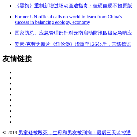
《黑旗》重制新增过场动画遭指责：僵硬僵硬不如原版
Former UN official calls on world to learn from China's
success in balancing ecology, economy
国家防总、应急管理部针对云南启动防汛四级应急响应
罗素·克劳为新片《纽伦堡》增重至126公斤，苦练德语
友情链接
© 2019
男童疑被殴死，生母和男友被刑拘：最后三天监控透