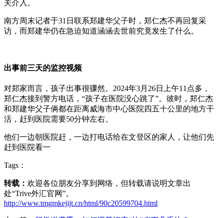
关介入。
南方周末记者于31日联系郑建华父子时，郑仁杰不再回复采
访，而郑建华仍在急迫知道涵涵去世前究竟发生了什么。
出事前三天的监控视频
对郑家而言，孩子出事很骤然。2024年3月26日上午11点多，
郑仁杰接到警方电话，“孩子在医院没心跳了”。彼时，郑仁杰
和郑建华父子俩都在距离威海市中心医院四五十公里的地方干
活，赶到医院需要50分钟左右。
他们一边朝医院赶，一边打电话给在文登区的家人，让他们先
赶到医院看一
Tags：
转载：
欢迎各位朋友分享到网络，但转载请说明文章出
处“Trive外汇官网”。
http://www.tmgmkejijt.cn/html/90c20599704.html