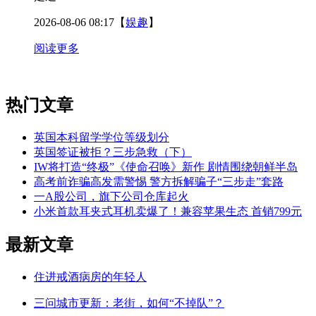
2026-08-06 08:17
【
娱趣
】
阅读更多
热门文章
英国本科留学学位等级划分
英国签证被拒？三步急救（下）
IW将打造“终极”《使命召唤》新作 剧情围绕朝鲜半岛
高考前诈骗高发需警惕 警方拆解骗子“三步走”套路
一A股公司，旗下公司仓库起火
小米首款耳夹式耳机卖爆了！兼容苹果生态 首销799元
最新文章
住进戒酒病房的年轻人
三问城市更新：老街，如何“不掉队”？