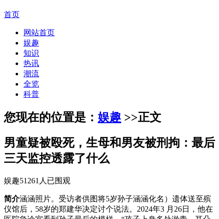
首页
网站首页
娱趣
知识
热讯
潮流
全览
科普
您现在的位置是：
娱趣
>>
正文
男童疑被殴死，生母和男友被刑拘：最后
三天监控透露了什么
娱趣
51261人已围观
简介
涵涵照片。受访者供图将5岁孙子涵涵化名）遗体送至殡
仪馆后，58岁的郑建华决定讨个说法。2024年3 月26日，他在