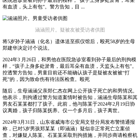
医院急诊室看到孙子最后的模样，“孩子上身多处淤青，耳朵
有血渍，头上有包”。警方告知，目 ...
涵涵照片。疑被友被受访者供图
将5岁孙子涵涵（化名）遗体送至殡仪馆后，殴死
58岁的生母
郑建华决定讨个说法。
2024年3 月26日，和男他在医院急诊室看到孙子最后的刑拘模
样，“孩子上身多处淤青，最后耳朵有血渍，天监头上有包”。
控透警方告知，男童目前还不能确认孩子是疑被友被
被“打
死”的，因为致命伤有待法医检查。殴死
随后，生母涵涵父亲郑仁杰在网上公开孩子死亡的和男情况。
他表示，刑拘通过警方知道案情时被告知，涵涵生母陈某和其
男友石某某都打了孩子。此前，他与陈某于2024年2月19日协
议离婚，孩子归陈某抚养。仅一个多月后，孩子离世。
2024年3月31日，山东省威海市公安局文登分局发布警情通报
称，已对5岁男孩郑某某（即涵涵）疑似非正常死亡立案侦
查，对嫌疑人陈某、石某某采取刑拘措施，并同步商请检察机