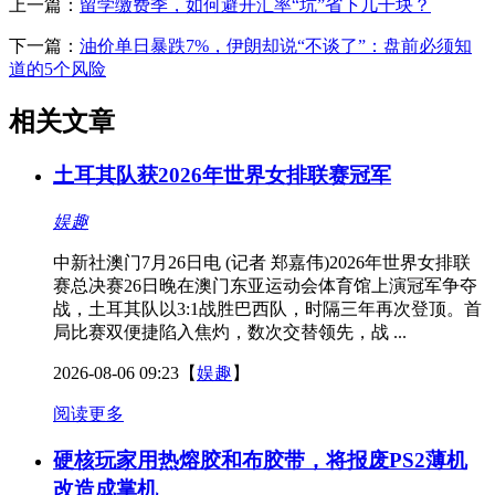
上一篇：
留学缴费季，如何避开汇率“坑”省下几千块？
下一篇：
油价单日暴跌7%，伊朗却说“不谈了”：盘前必须知
道的5个风险
相关文章
土耳其队获2026年世界女排联赛冠军
娱趣
中新社澳门7月26日电 (记者 郑嘉伟)2026年世界女排联
赛总决赛26日晚在澳门东亚运动会体育馆上演冠军争夺
战，土耳其队以3:1战胜巴西队，时隔三年再次登顶。首
局比赛双便捷陷入焦灼，数次交替领先，战 ...
2026-08-06 09:23
【
娱趣
】
阅读更多
硬核玩家用热熔胶和布胶带，将报废PS2薄机
改造成掌机